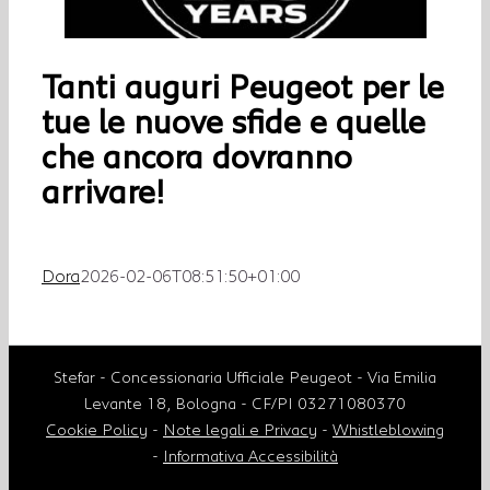
Tanti auguri Peugeot per le
tue
le nuove sfide e quelle
che ancora dovranno
arrivare!
Dora
2026-02-06T08:51:50+01:00
Stefar - Concessionaria Ufficiale Peugeot - Via Emilia
Levante 18, Bologna - CF/PI 03271080370
Cookie Policy
-
Note legali e Privacy
-
Whistleblowing
-
Informativa Accessibilità