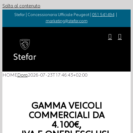
Salta al contenuto
Stefar | Concessionaria Ufficiale Peugeot |
051 541494
|
marketing@stefar.com
HOME
Dora
2026-07-23T17:46:43+02:00
GAMMA VEICOLI
COMMERCIALI DA
4.100€,