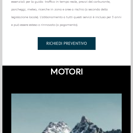
essenziali per la guida: traffico in tempo reale, prezzi del carburante,
parcheggi, meteo, ricerche in zona e aree a rischio (a seconda della
legislazione locale). L’abbonamento a tutti questi servizi è incluso per 3 anni
e può essere esteso o rinnovato (a pagamento).
RICHIEDI PREVENTIVO
MOTORI