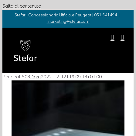
Salta al contenuto
Stefar | Concessionaria Ufficiale Peugeot |
051 541494
|
marketing@stefar.com
Peugeot 508
Dora
2022-12-12T19:09:18+01:00