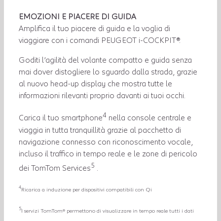
EMOZIONI E PIACERE DI GUIDA
Amplifica il tuo piacere di guida e la voglia di
viaggiare con i comandi PEUGEOT i-COCKPIT®.
Goditi l’agilità del volante compatto e guida senza
mai dover distogliere lo sguardo dalla strada, grazie
al nuovo head-up display che mostra tutte le
informazioni rilevanti proprio davanti ai tuoi occhi.
4
Carica il tuo smartphone
nella console centrale e
viaggia in tutta tranquillità grazie al pacchetto di
navigazione connesso con riconoscimento vocale,
incluso il traffico in tempo reale e le zone di pericolo
5
dei TomTom Services
.
4
Ricarica a induzione per dispositivi compatibili con Qi
5
I servizi TomTom® permettono di visualizzare in tempo reale tutti i dati