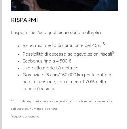
RISPARMI
I risparmi nell’uso quotidiano sono molteplici
8
Risparmio medio di carburante del 40%
9
Possibilità di accesso ad agevolazioni fiscali
Ecobonus fino a 4.500 €
Uso della modalità elettrica
Garanzia di 8 anni/160.000 km per la batteria
ad alta tensione, con almeno il 70% della
capacità residua
8
Stima del risparmio basato sulle versioni con motore termico a seconda
dell’uso e del numero di ricariche
9
soggetto a idoneità