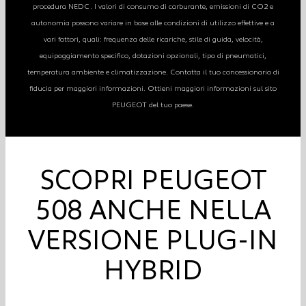
procedura NEDC. I valori di consumo di carburante, emissioni di CO2 e
autonomia possono variare in base alle condizioni di utilizzo effettive e a
vari fattori, quali: frequenza delle ricariche, stile di guida, velocità,
equipaggiamento specifico, dotazioni opzionali, tipo di pneumatici,
temperatura ambiente e climatizzazione. Contatta il tuo concessionario di
fiducia per maggiori informazioni. Ottieni maggiori informazioni sul sito
PEUGEOT del tuo paese.
SCOPRI PEUGEOT
508 ANCHE NELLA
VERSIONE PLUG-IN
HYBRID