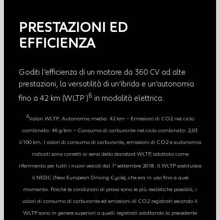
PRESTAZIONI ED
EFFICIENZA
Goditi l’efficienza di un motore da 360 CV ad alte
prestazioni, la versatilità di un’ibrida e un’autonomia
6
fino a 42 km (WLTP )
in modalità elettrica.
6
Valori WLTP: Autonomia media: 42 km – Emissioni di CO2 nel ciclo
combinato: 46 g/km – Consumo di carburante nel ciclo combinato: 2,03
l/100 km. I valori di consumo di carburante, emissioni di CO2 e autonomia
indicati sono corretti ai sensi dello standard WLTP, adottato come
riferimento per tutti i nuovi veicoli dal 1° settembre 2018. Il WLTP sostituisce
il NEDC (New European Driving Cycle), che era in uso fino a quel
momento. Poiché le condizioni di prova sono le più realistiche possibili, i
valori di consumo di carburante ed emissioni di CO2 registrati secondo il
WLTP sono in genere superiori a quelli registrati adottando la precedente