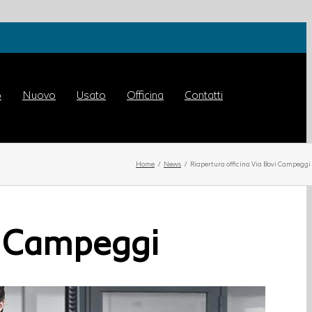
o
Nuovo
Usato
Officina
Contatti
Home
News
Riapertura officina Via Bovi Campeggi
vi Campeggi