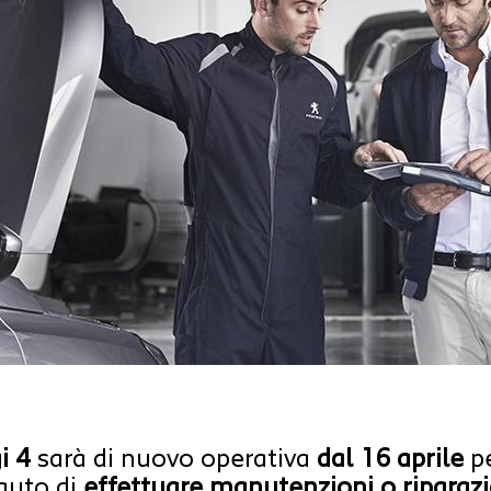
i 4
sarà di nuovo operativa
dal 16 aprile
pe
auto di
effettuare manutenzioni o riparazi