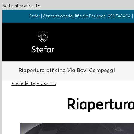
Salta al contenuto
Stefar | Concessionaria Ufficiale Peugeot |
051 541494
|
Riapertura officina Via Bovi Campeggi
Precedente
Prossimo
Riapertura