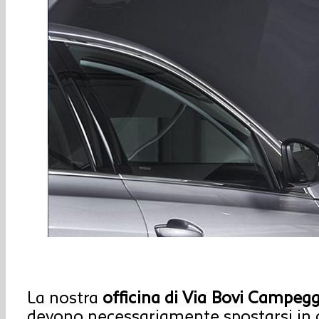
La nostra
officina di Via Bovi Campegg
devono necessariamente spostarsi in 