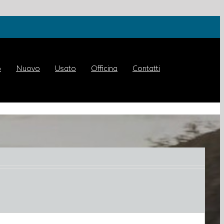
o
Nuovo
Usato
Officina
Contatti