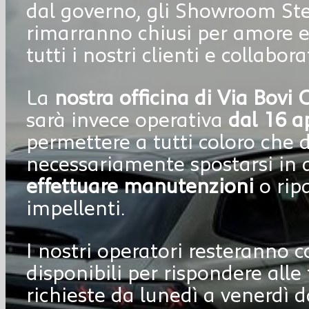
dal governo, gli Showroom St
rimarranno chiusi per amore e 
tutti i nostri clienti e collabora
La
nostra officina di Via Bovi
sarà invece operativa
dal 16 ap
permettere a tutti coloro che
necessariamente spostarsi in 
effettuare manutenzioni
o
rip
impellenti.
I nostri operatori resteranno
disponibili per rispondere alle
richieste da lunedì a venerdì d