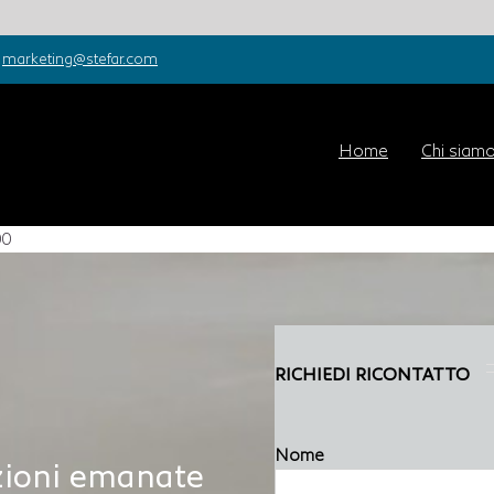
marketing@stefar.com
Home
Chi siam
00
RICHIEDI RICONTATTO
Nome
izioni emanate