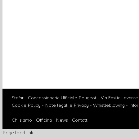
Stefar - Concessionaria Ufficiale Peugeot - Via Emilia Leva
Cookie Policy
-
Note legali e Privacy
-
Whistleblowing
-
Infor
Chi siamo
|
Officina
|
News
|
Contatti
Page load link