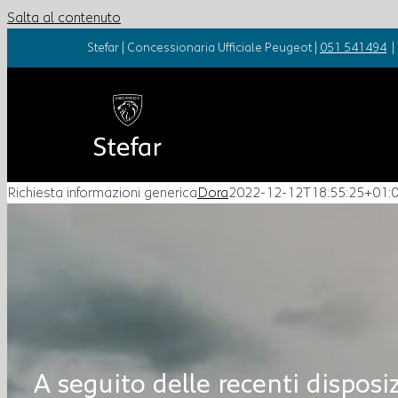
Salta al contenuto
Stefar | Concessionaria Ufficiale Peugeot |
051 541494
|
Richiesta informazioni generica
Dora
2022-12-12T18:55:25+01:
A seguito delle recenti dispos