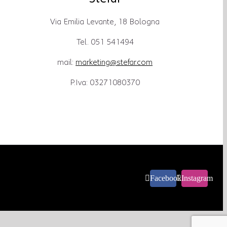
Via Emilia Levante, 18 Bologna
Tel. 051 541494
mail:
marketing@stefar.com
P.Iva: 03271080370
Facebook
Instagram