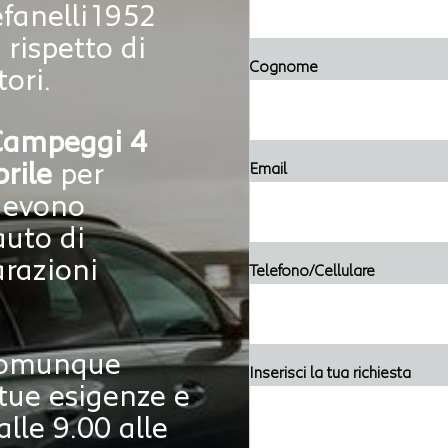
efanelli1952
rispetto di
Cognome
tori.
 Campeggi 4
rile
per
Email
 devono
auto di
arazioni
Telefono/Cellulare
 comunque
Inserisci la tua richiesta
 tue esigenze e
alle 9.00 alle