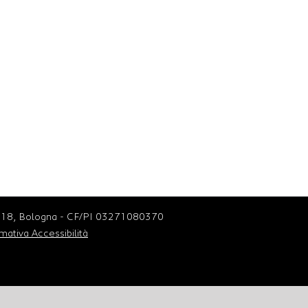
nte 18, Bologna - CF/PI 03271080370
mativa Accessibilità